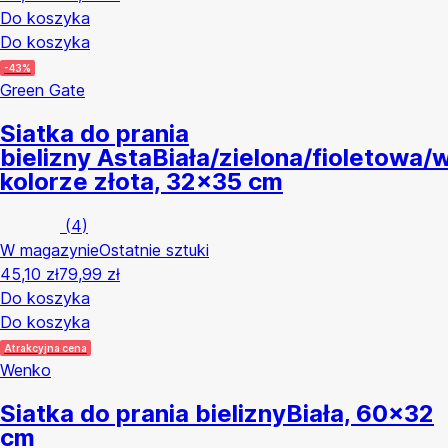
Do koszyka
Do koszyka
-43%
Green Gate
Siatka do prania
bielizny Asta
Biała/zielona/fioletowa/
kolorze złota, 32x35 cm
(
4
)
W magazynie
Ostatnie sztuki
45,10 zł
79,99 zł
Do koszyka
Do koszyka
Atrakcyjna cena
Wenko
Siatka do prania bielizny
Biała, 60x32
cm