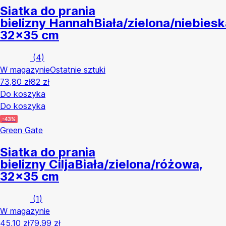
Siatka do prania
bielizny Hannah
Biała/zielona/niebiesk
32x35 cm
(
4
)
W magazynie
Ostatnie sztuki
73,80 zł
82 zł
Do koszyka
Do koszyka
-43%
Green Gate
Siatka do prania
bielizny Cilja
Biała/zielona/różowa,
32x35 cm
(
1
)
W magazynie
45,10 zł
79,99 zł