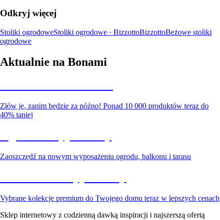
Odkryj więcej
Stoliki ogrodowe
Stoliki ogrodowe · Bizzotto
Bizzotto
Beżowe stoliki
ogrodowe
Aktualnie na Bonami
Summer Sale do -40%
Złów je, zanim będzie za późno! Ponad 10 000 produktów teraz do
40% taniej
Ogród na wyprzedaży
Zaoszczędź na nowym wyposażeniu ogrodu, balkonu i tarasu
Premium na wyprzedaży
Vybrane kolekcje premium do Twojego domu teraz w lepszych cenach
Sklep internetowy z codzienną dawką inspiracji i najszerszą ofertą