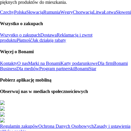
pięknych produktów do mieszkania.
Czechy
Polska
Słowacja
Rumunia
Węgry
Chorwacja
Litwa
Łotwa
Słoweni
Wszystko o zakupach
Wszystko o zakupach
Dostawa
Reklamacja i zwrot
produktu
Płatność
Jak działają rabaty
Więcej o Bonami
Kontakty
O nas
Marki na Bonami
Karty podarunkowe
Dla firm
Bonami
Business
Dla mediów
Program partnerski
BonamiStar
Pobierz aplikację mobilną
Obserwuj nas w mediach społecznościowych
Regulamin zakupów
Ochrona Danych Osobowych
Zasady i ustawienia