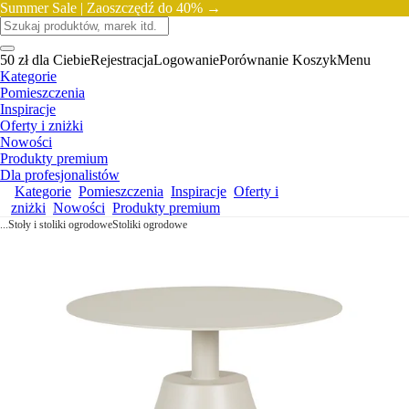
Summer Sale |
Zaoszczędź do 40% →
50 zł dla Ciebie
Rejestracja
Logowanie
Porównanie
Koszyk
Menu
Kategorie
Pomieszczenia
Inspiracje
Oferty i zniżki
Nowości
Produkty premium
Dla profesjonalistów
Kategorie
Pomieszczenia
Inspiracje
Oferty i
zniżki
Nowości
Produkty premium
...
Stoły i stoliki ogrodowe
Stoliki ogrodowe