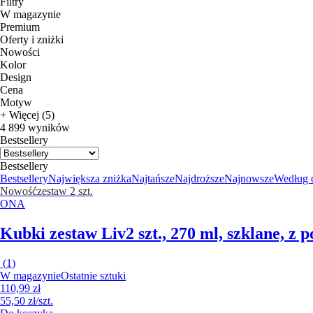
Filtry
W magazynie
Premium
Oferty i zniżki
Nowości
Kolor
Design
Cena
Motyw
+ Więcej (5)
4 899 wyników
Bestsellery
Bestsellery
Bestsellery
Największa zniżka
Najtańsze
Najdroższe
Najnowsze
Według 
Nowość
zestaw 2 szt.
ONA
Kubki zestaw Liv
2 szt., 270 ml, szklane, z
(
1
)
W magazynie
Ostatnie sztuki
110,99 zł
55,50 zł/szt.