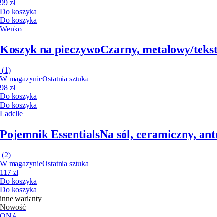
99 zł
Do koszyka
Do koszyka
Wenko
Koszyk na pieczywo
Czarny, metalowy/tekst
(
1
)
W magazynie
Ostatnia sztuka
98 zł
Do koszyka
Do koszyka
Ladelle
Pojemnik Essentials
Na sól, ceramiczny, an
(
2
)
W magazynie
Ostatnia sztuka
117 zł
Do koszyka
Do koszyka
inne warianty
Nowość
ONA