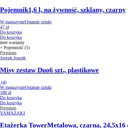
Pojemnik
1,6 l, na żywność, szklany, czarny
W magazynie
Ostatnie sztuki
47 zł
Do koszyka
Do koszyka
inne warianty
+ Pojemność (5)
Premium
Joseph Joseph
Misy zestaw Duo
6 szt., plastikowe
(
4
)
W magazynie
Ostatnie sztuki
188 zł
Do koszyka
Do koszyka
Premium
YAMAZAKI
Etażerka Tower
Metalowa, czarna, 24,5x16