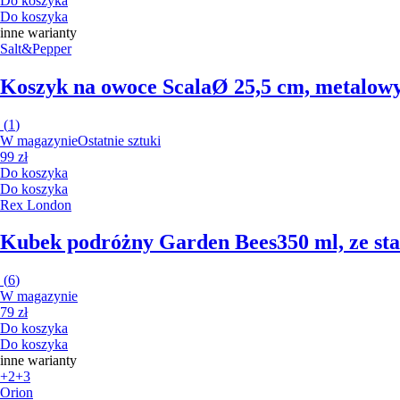
Do koszyka
Do koszyka
inne warianty
Salt&Pepper
Koszyk na owoce Scala
Ø 25,5 cm, metalowy
(
1
)
W magazynie
Ostatnie sztuki
99 zł
Do koszyka
Do koszyka
Rex London
Kubek podróżny Garden Bees
350 ml, ze st
(
6
)
W magazynie
79 zł
Do koszyka
Do koszyka
inne warianty
+2
+3
Orion