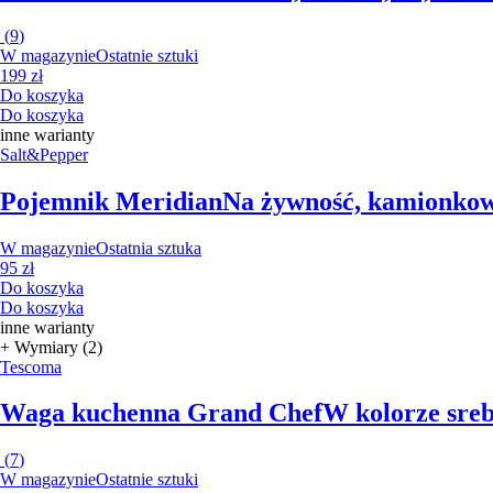
(
9
)
W magazynie
Ostatnie sztuki
199 zł
Do koszyka
Do koszyka
inne warianty
Salt&Pepper
Pojemnik Meridian
Na żywność, kamionkowy
W magazynie
Ostatnia sztuka
95 zł
Do koszyka
Do koszyka
inne warianty
+ Wymiary (2)
Tescoma
Waga kuchenna Grand Chef
W kolorze srebr
(
7
)
W magazynie
Ostatnie sztuki