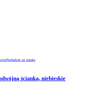
ocen
Najtańsze ze sztukę
 podwójną ścianką, niebieskie