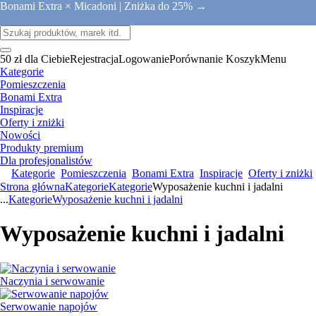
Bonami Extra × Micadoni |
Zniżka do 25% →
50 zł dla Ciebie
Rejestracja
Logowanie
Porównanie
Koszyk
Menu
Kategorie
Pomieszczenia
Bonami Extra
Inspiracje
Oferty i zniżki
Nowości
Produkty premium
Dla profesjonalistów
Kategorie
Pomieszczenia
Bonami Extra
Inspiracje
Oferty i zniżki
Strona główna
Kategorie
Kategorie
Wyposażenie kuchni i jadalni
...
Kategorie
Wyposażenie kuchni i jadalni
Wyposażenie kuchni i jadalni
Naczynia i serwowanie
Serwowanie napojów