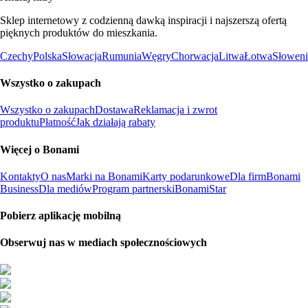
Sklep internetowy z codzienną dawką inspiracji i najszerszą ofertą
pięknych produktów do mieszkania.
Czechy
Polska
Słowacja
Rumunia
Węgry
Chorwacja
Litwa
Łotwa
Słoweni
Wszystko o zakupach
Wszystko o zakupach
Dostawa
Reklamacja i zwrot
produktu
Płatność
Jak działają rabaty
Więcej o Bonami
Kontakty
O nas
Marki na Bonami
Karty podarunkowe
Dla firm
Bonami
Business
Dla mediów
Program partnerski
BonamiStar
Pobierz aplikację mobilną
Obserwuj nas w mediach społecznościowych