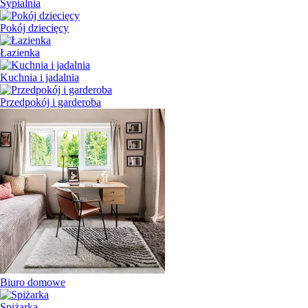
Sypialnia
Pokój dziecięcy
Łazienka
Kuchnia i jadalnia
Przedpokój i garderoba
Biuro domowe
Spiżarka