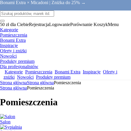
Bonami Extra × Micadoni |
Zniżka do 25% →
50 zł dla Ciebie
Rejestracja
Logowanie
Porównanie
Koszyk
Menu
Kategorie
Pomieszczenia
Bonami Extra
Inspiracje
Oferty i zniżki
Nowości
Produkty premium
Dla profesjonalistów
Kategorie
Pomieszczenia
Bonami Extra
Inspiracje
Oferty i
zniżki
Nowości
Produkty premium
Strona główna
Strona główna
Pomieszczenia
Strona główna
Pomieszczenia
Pomieszczenia
Salon