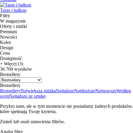
Taras i balkon
Filtry
W magazynie
Oferty i zniżki
Premium
Nowości
Kolor
Design
Cena
Dostępność
+ Więcej (3)
36 769 wyników
Bestsellery
Bestsellery
Bestsellery
Największa zniżka
Najtańsze
Najdroższe
Najnowsze
Według
ocen
Najtańsze ze sztukę
Przykro nam, ale w tym momencie nie posiadamy żadnych produktów,
które spełniają Twoje kryteria.
Zmień lub usuń ustawienia filtrów.
Anuluj filtry