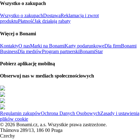
Wszystko o zakupach
Wszystko o zakupach
Dostawa
Reklamacja i zwrot
produktu
Płatność
Jak działają rabaty
Więcej o Bonami
Kontakty
O nas
Marki na Bonami
Karty podarunkowe
Dla firm
Bonami
Business
Dla mediów
Program partnerski
BonamiStar
Pobierz aplikację mobilną
Obserwuj nas w mediach społecznościowych
Regulamin zakupów
Ochrona Danych Osobowych
Zasady i ustawienia
plików cookie
© 2026 Bonami.cz, a.s. Wszystkie prawa zastrzeżone.
Thámova 289/13, 186 00 Praga
Czechy