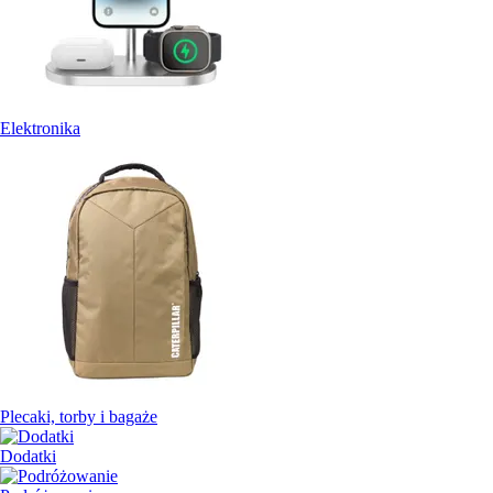
Elektronika
Plecaki, torby i bagaże
Dodatki