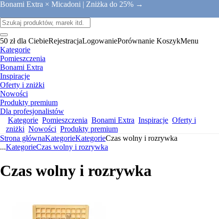
Bonami Extra × Micadoni |
Zniżka do 25% →
50 zł dla Ciebie
Rejestracja
Logowanie
Porównanie
Koszyk
Menu
Kategorie
Pomieszczenia
Bonami Extra
Inspiracje
Oferty i zniżki
Nowości
Produkty premium
Dla profesjonalistów
Kategorie
Pomieszczenia
Bonami Extra
Inspiracje
Oferty i
zniżki
Nowości
Produkty premium
Strona główna
Kategorie
Kategorie
Czas wolny i rozrywka
...
Kategorie
Czas wolny i rozrywka
Czas wolny i rozrywka