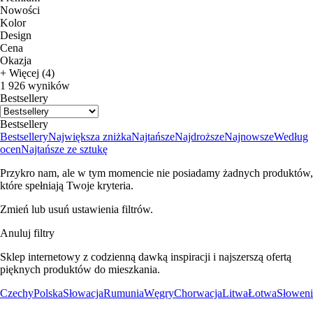
Nowości
Kolor
Design
Cena
Okazja
+ Więcej (4)
1 926 wyników
Bestsellery
Bestsellery
Bestsellery
Największa zniżka
Najtańsze
Najdroższe
Najnowsze
Według
ocen
Najtańsze ze sztukę
Przykro nam, ale w tym momencie nie posiadamy żadnych produktów,
które spełniają Twoje kryteria.
Zmień lub usuń ustawienia filtrów.
Anuluj filtry
Sklep internetowy z codzienną dawką inspiracji i najszerszą ofertą
pięknych produktów do mieszkania.
Czechy
Polska
Słowacja
Rumunia
Węgry
Chorwacja
Litwa
Łotwa
Słoweni