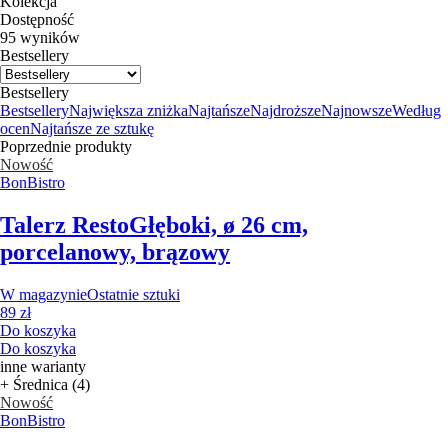
Kolekcja
Dostępność
95 wyników
Bestsellery
Bestsellery
Bestsellery
Największa zniżka
Najtańsze
Najdroższe
Najnowsze
Według
ocen
Najtańsze ze sztukę
Poprzednie produkty
Nowość
BonBistro
Talerz Resto
Głęboki, ø 26 cm,
porcelanowy, brązowy
W magazynie
Ostatnie sztuki
89 zł
Do koszyka
Do koszyka
inne warianty
+ Średnica (4)
Nowość
BonBistro