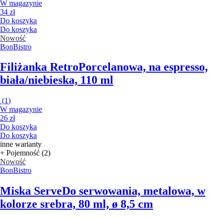
W magazynie
34 zł
Do koszyka
Do koszyka
Nowość
BonBistro
Filiżanka Retro
Porcelanowa, na espresso,
biała/niebieska, 110 ml
(
1
)
W magazynie
26 zł
Do koszyka
Do koszyka
inne warianty
+ Pojemność (2)
Nowość
BonBistro
Miska Serve
Do serwowania, metalowa, w
kolorze srebra, 80 ml, ø 8,5 cm