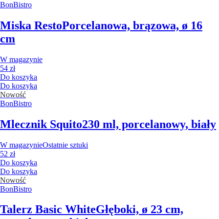
BonBistro
Miska Resto
Porcelanowa, brązowa, ø 16
cm
W magazynie
54 zł
Do koszyka
Do koszyka
Nowość
BonBistro
Mlecznik Squito
230 ml, porcelanowy, biały
W magazynie
Ostatnie sztuki
52 zł
Do koszyka
Do koszyka
Nowość
BonBistro
Talerz Basic White
Głęboki, ø 23 cm,