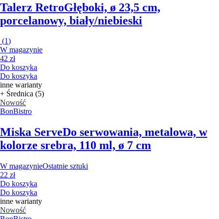
Talerz Retro
Głęboki, ø 23,5 cm,
porcelanowy, biały/niebieski
(
1
)
W magazynie
42 zł
Do koszyka
Do koszyka
inne warianty
+ Średnica (5)
Nowość
BonBistro
Miska Serve
Do serwowania, metalowa, w
kolorze srebra, 110 ml, ø 7 cm
W magazynie
Ostatnie sztuki
22 zł
Do koszyka
Do koszyka
inne warianty
Nowość
BonBistro