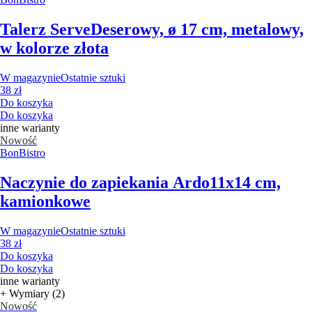
Talerz Serve
Deserowy, ø 17 cm, metalowy,
w kolorze złota
W magazynie
Ostatnie sztuki
38 zł
Do koszyka
Do koszyka
inne warianty
Nowość
BonBistro
Naczynie do zapiekania Ardo
11x14 cm,
kamionkowe
W magazynie
Ostatnie sztuki
38 zł
Do koszyka
Do koszyka
inne warianty
+ Wymiary (2)
Nowość