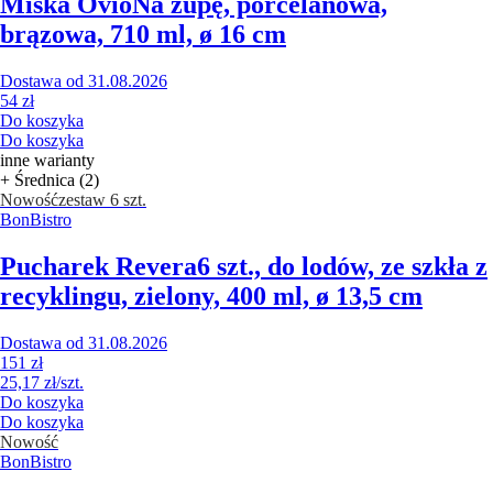
Miska Ovio
Na zupę, porcelanowa,
brązowa, 710 ml, ø 16 cm
Dostawa od 31.08.2026
54 zł
Do koszyka
Do koszyka
inne warianty
+ Średnica (2)
Nowość
zestaw 6 szt.
BonBistro
Pucharek Revera
6 szt., do lodów, ze szkła z
recyklingu, zielony, 400 ml, ø 13,5 cm
Dostawa od 31.08.2026
151 zł
25,17 zł/szt.
Do koszyka
Do koszyka
Nowość
BonBistro