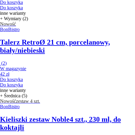
Do koszyka
Do koszyka
inne warianty
+ Wymiary (2)
Nowość
BonBistro
Talerz Retro
Ø 21 cm, porcelanowy,
biały/niebieski
(
2
)
W magazynie
42 zł
Do koszyka
Do koszyka
inne warianty
+ Średnica (5)
Nowość
zestaw 4 szt.
BonBistro
Kieliszki zestaw Noble
4 szt., 230 ml, do
koktajli