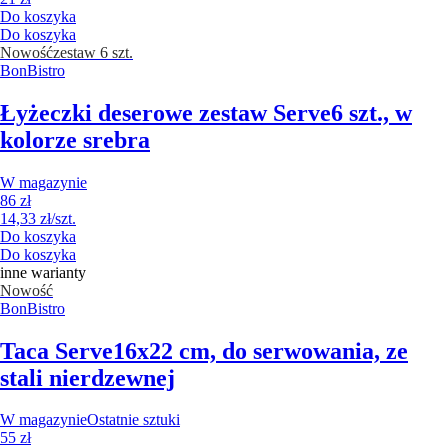
Do koszyka
Do koszyka
Nowość
zestaw 6 szt.
BonBistro
Łyżeczki deserowe zestaw Serve
6 szt., w
kolorze srebra
W magazynie
86 zł
14,33 zł/szt.
Do koszyka
Do koszyka
inne warianty
Nowość
BonBistro
Taca Serve
16x22 cm, do serwowania, ze
stali nierdzewnej
W magazynie
Ostatnie sztuki
55 zł