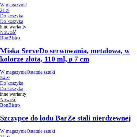
W magazynie
21 zł
Do koszyka
Do koszyka
inne warianty
Nowość
BonBistro
Miska Serve
Do serwowania, metalowa, w
kolorze złota, 110 ml, ø 7 cm
W magazynie
Ostatnie sztuki
24 zł
Do koszyka
Do koszyka
inne warianty
Nowość
BonBistro
Szczypce do lodu Bar
Ze stali nierdzewnej
W magazynie
Ostatnie sztuki
21 zł