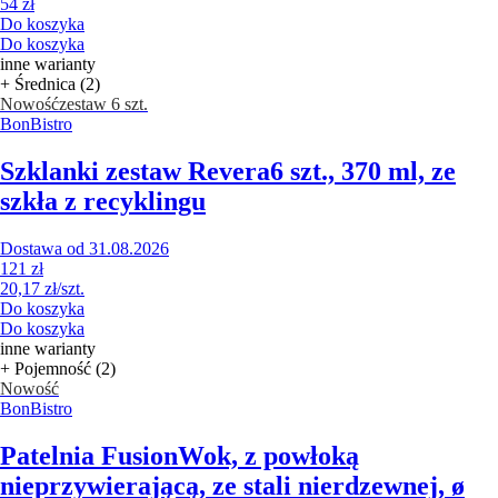
54 zł
Do koszyka
Do koszyka
inne warianty
+ Średnica (2)
Nowość
zestaw 6 szt.
BonBistro
Szklanki zestaw Revera
6 szt., 370 ml, ze
szkła z recyklingu
Dostawa od 31.08.2026
121 zł
20,17 zł/szt.
Do koszyka
Do koszyka
inne warianty
+ Pojemność (2)
Nowość
BonBistro
Patelnia Fusion
Wok, z powłoką
nieprzywierającą, ze stali nierdzewnej, ø