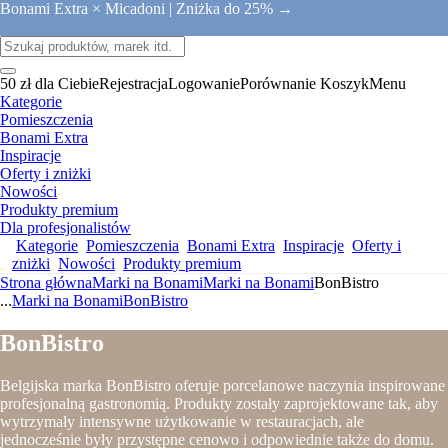
Bonami Extra × Micadoni |
Zniżka do 25% →
50 zł dla Ciebie
Rejestracja
Logowanie
Porównanie
Koszyk
Menu
Kategorie
Pomieszczenia
Bonami Extra
Inspiracje
Oferty i zniżki
Nowości
Produkty premium
Dla profesjonalistów
Kategorie
Pomieszczenia
Bonami Extra
Inspiracje
Oferty i
zniżki
Nowości
Produkty premium
Strona główna
Marki na Bonami
Marki na Bonami
BonBistro
...
Marki na Bonami
BonBistro
BonBistro
Belgijska marka BonBistro oferuje porcelanowe naczynia inspirowane
profesjonalną gastronomią. Produkty zostały zaprojektowane tak, aby
wytrzymały intensywne użytkowanie w restauracjach, ale
jednocześnie były przystępne cenowo i odpowiednie także do domu.