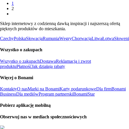
1
2
Sklep internetowy z codzienną dawką inspiracji i najszerszą ofertą
pięknych produktów do mieszkania.
Czechy
Polska
Słowacja
Rumunia
Węgry
Chorwacja
Litwa
Łotwa
Słoweni
Wszystko o zakupach
Wszystko o zakupach
Dostawa
Reklamacja i zwrot
produktu
Płatność
Jak działają rabaty
Więcej o Bonami
Kontakty
O nas
Marki na Bonami
Karty podarunkowe
Dla firm
Bonami
Business
Dla mediów
Program partnerski
BonamiStar
Pobierz aplikację mobilną
Obserwuj nas w mediach społecznościowych