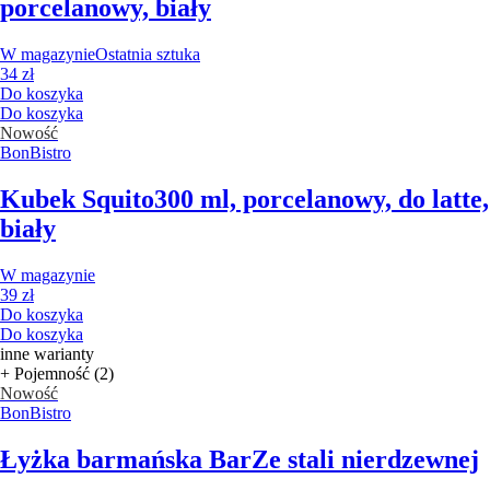
porcelanowy, biały
W magazynie
Ostatnia sztuka
34 zł
Do koszyka
Do koszyka
Nowość
BonBistro
Kubek Squito
300 ml, porcelanowy, do latte,
biały
W magazynie
39 zł
Do koszyka
Do koszyka
inne warianty
+ Pojemność (2)
Nowość
BonBistro
Łyżka barmańska Bar
Ze stali nierdzewnej