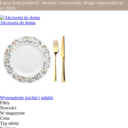
Łączą funkcjonalność, trwałość i uniwersalny design odpowiedni na
co dzień.
Akcesoria do domu
Wyposażenie kuchni i jadalni
Filtry
Nowości
W magazynie
Cena
Typ oferty