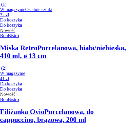
(
1
)
W magazynie
Ostatnie sztuki
32 zł
Do koszyka
Do koszyka
Nowość
BonBistro
Miska Retro
Porcelanowa, biała/niebieska,
410 ml, ø 13 cm
(
2
)
W magazynie
41 zł
Do koszyka
Do koszyka
Nowość
BonBistro
Filiżanka Ovio
Porcelanowa, do
cappuccino, brązowa, 200 ml